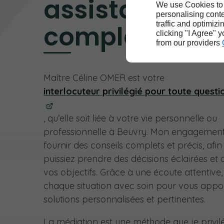
assistance
We use Cookies to
personalising conte
traffic and optimizi
complète
clicking "I Agree" 
from our providers
Maître Céline OMER est votre
interlocuteur privilégié pour toute questi
, qu’elle soit liée à votre vie personnelle ou
professionnelle à Beuvry. Mon engagement
fournir des conseils complets et précis, afi
puissiez prendre des décisions éclairées et
vos objectifs. Grâce à une écoute attentive,
chaque situation avec soin pour vous appo
solutions personnalisées et pertinentes.
La médiation est une méthode que je privil