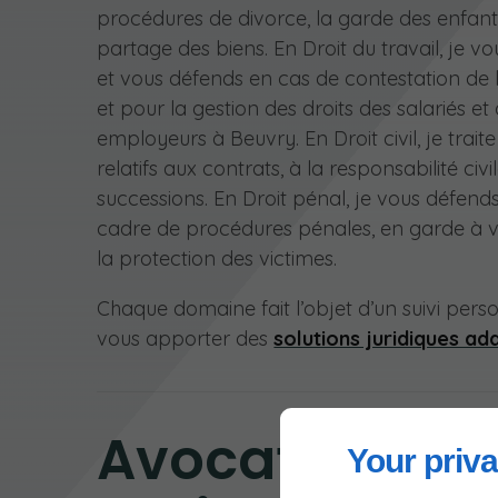
procédures de divorce, la garde des enfants
partage des biens. En Droit du travail, je vo
et vous défends en cas de contestation de 
et pour la gestion des droits des salariés et
employeurs à Beuvry. En Droit civil, je traite
relatifs aux contrats, à la responsabilité civi
successions. En Droit pénal, je vous défend
cadre de procédures pénales, en garde à 
la protection des victimes.
Chaque domaine fait l’objet d’un suivi pers
vous apporter des
solutions juridiques ad
Avocat à Beuv
Your priva